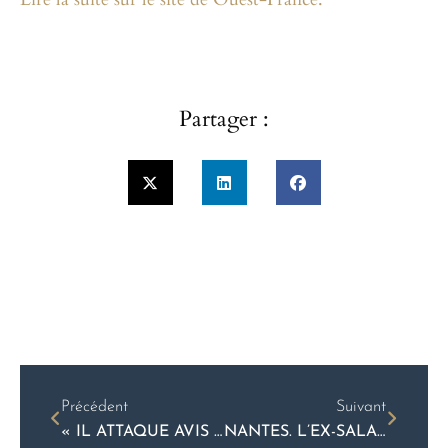
Partager :
Précédent
Suivant
« IL ATTAQUE AVIS APRÈS AVOIR SIGNÉ DES CENTAINES DE CDD À NANTES » – REVUE DE PRESSE OUEST-FRANCE
NANTES. L’EX-SALARIÉ HANDICAPÉ D’IKEA GAGNE AUX PRUD’HOMMES