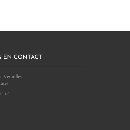
S EN CONTACT
e Versailles
ntes
24 64