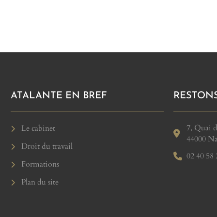
ATALANTE EN BREF
RESTON
7, Quai d
Le cabinet
44000 Na
Droit du travail
02 40 58 
Formations
Plan du site