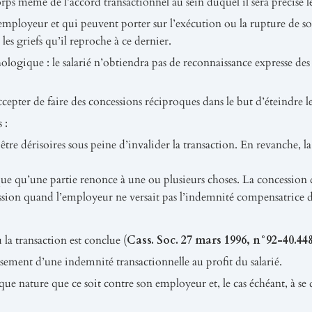
ps même de l’accord transactionnel au sein duquel il sera précisé le
 employeur et qui peuvent porter sur l’exécution ou la rupture de so
les griefs qu’il reproche à ce dernier.
hologique : le salarié n’obtiendra pas de reconnaissance expresse 
ccepter de faire des concessions réciproques dans le but d’éteindre le
 :
s être dérisoires sous peine d’invalider la transaction. En revanche, 
ique qu’une partie renonce à une ou plusieurs choses. La concession d
cession quand l’employeur ne versait pas l’indemnité compensatrice d
la transaction est conclue (
Cass. Soc. 27 mars 1996, n°92-40.448 
rsement d’une indemnité transactionnelle au profit du salarié.
ue nature que ce soit contre son employeur et, le cas échéant, à se dé