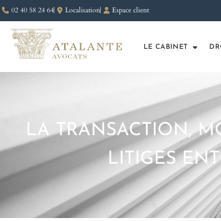
02 40 58 24 64
Localisation
Espace client
LE CABINET
DR
LA TRANSACTION, M
LITIGES EN