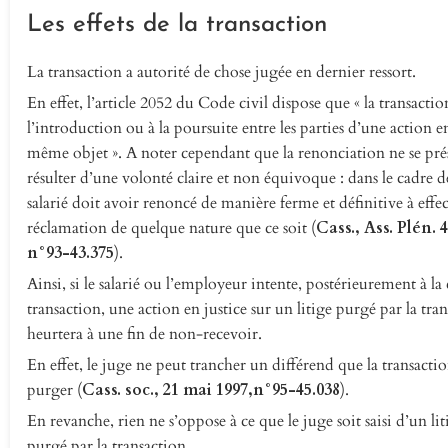
Les effets de la transaction
La transaction a autorité de chose jugée en dernier ressort.
En effet, l’article 2052 du Code civil dispose que « la transaction
l’introduction ou à la poursuite entre les parties d’une action en
même objet ». A noter cependant que la renonciation ne se prés
résulter d’une volonté claire et non équivoque : dans le cadre de
salarié doit avoir renoncé de manière ferme et définitive à effe
réclamation de quelque nature que ce soit (
Cass., Ass. Plén. 4
n°93-43.375
).
Ainsi, si le salarié ou l’employeur intente, postérieurement à l
transaction, une action en justice sur un litige purgé par la trans
heurtera à une fin de non-recevoir.
En effet, le juge ne peut trancher un différend que la transacti
purger (
Cass. soc., 21 mai 1997,n°95-45.038
).
En revanche, rien ne s’oppose à ce que le juge soit saisi d’un li
purgé par la transaction.