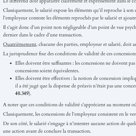
Le différend doit apparaître clairement et expressément dans le cor
Classiquement, le salarié expose les éléments qu’il reproche à son
l’employeur conteste les éléments reprochés par le salarié et ajoute 
Il s’agit donc d’un point non négligeable d’un point de vue psyc
dernier dans le cadre d’une transaction.
Quatrièmement
, chacune des parties, employeur et salarié, doit a
La jurisprudence fixe des conditions de validité de ces concessions
Elles doivent être suffisantes : les concessions ne doivent pa
concessions soient équivalentes.
Elles doivent être effectives : la notion de concession impl
il a été jugé que la dispense de préavis n’était pas une con
40.349
).
A noter que ces conditions de validité s’apprécient au moment où 
Classiquement, les concessions de l’employeur consistent en le ve
De son côté, le salarié s’engage à n’intenter aucune action de quelq
une action avant de conclure la transaction.