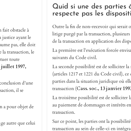
Quid si une des parties 
respecte pas les disposit
Outre la fin de non-recevoir qui serait 
 fait obstacle à
litige purgé par la transaction, plusieur
 justice ayant le
de la transaction en application des disp
ume pas, elle doit
La première est l’exécution forcée envisa
 la transaction, le
suivants du Code civil.
ctuer toute
 juillet 1997,
La seconde possibilité est de solliciter la
(articles 1217 et 1221 du Code civil), ce
parties dans la situation juridique où ell
a conclusion d’une
transaction (
Cass. soc., 13 janvier 19
action, il se
La troisième possibilité est de solliciter
au paiement de dommages et intérêts en 
on a pour objet de
transaction.
Sur ce point, les parties ont la possibilit
tige autre que celui
transaction au sein de celle-ci en intégr