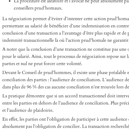
La procédure est aléatoire et l’avocat ne peut absolument pa
conseillers prud’homaux.
La négociation permet d’éviter d’intenter cette action prud’homal
permettant au salarié de bénéficier d’une indemnisation en contre
conclusion d’une transaction a l’avantage d’être plus rapide et de 
indemnité transactionnelle là où l’action prud’homale ne garantit
A noter que la conclusion d’une transaction ne constitue pas une 
pour le salarié. Ainsi, tout le processus de négociation repose sur l
parties et nul ne peut forcer cette volonté.
Devant le Conseil de prud’hommes, il existe une phase préalable et
conciliation des parties : l’audience de conciliation. L’audience
dans plus de 96 % des cas aucune conciliation n’est trouvée lors de
La pratique démontre que si un accord transactionnel doit interveni
entre les parties en dehors de l’audience de conciliation. Plus pré
et l’audience de plaidoirie.
En effet, les parties ont l’obligation de participer à cette audienc
absolument pas l’obligation de concilier. La transaction recherchée